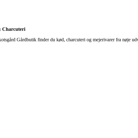
 Charcuteri
otsgård Gårdbutik finder du kød, charcuteri og mejerivarer fra nøje ud