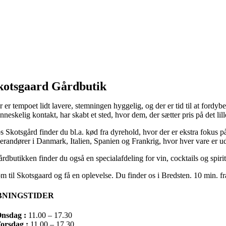
kotsgaard Gårdbutik
r er tempoet lidt lavere, stemningen hyggelig, og der er tid til at fordy
neskelig kontakt, har skabt et sted, hvor dem, der sætter pris på det lill
 Skotsgård finder du bl.a. kød fra dyrehold, hvor der er ekstra fokus på
verandører i Danmark, Italien, Spanien og Frankrig, hvor hver vare er ud
årdbutikken finder du også en specialafdeling for vin, cocktails og spiritu
m til Skotsgaard og få en oplevelse. Du finder os i Bredsten. 10 min. fr
BNINGSTIDER
nsdag :
11.00 – 17.30
orsdag :
11.00 – 17.30