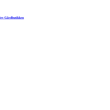
lev Gårdbutikken