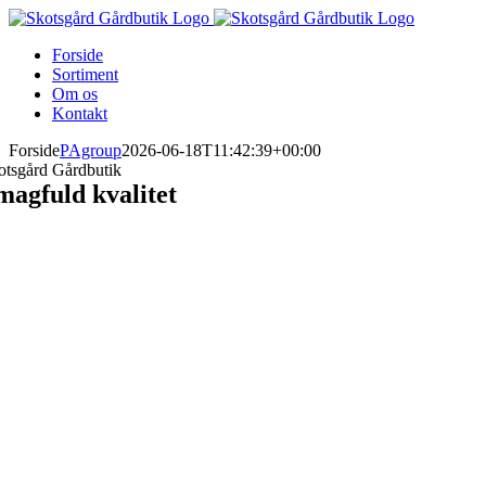
Skip
to
Forside
content
Sortiment
Om os
Kontakt
Forside
PAgroup
2026-06-18T11:42:39+00:00
otsgård Gårdbutik
magfuld
kvalitet