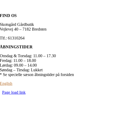
FIND OS
Skotsgård Gårdbutik
Vejlevej 40 – 7182 Bredsten
Tlf.: 61310264
ÅBNINGSTIDER
Onsdag & Torsdag: 11.00 – 17.30
Fredag: 11.00 – 18.00
Lørdag: 09.00 – 14.00
Søndag – Tirsdag: Lukket
* Se specielle sæson åbningstider på forsiden
English
Page load link
Go
to
Top