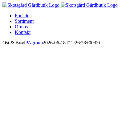
Skip
to
Forside
content
Sortiment
Om os
Kontakt
Ost & Brød
PAgroup
2026-06-18T12:26:28+00:00