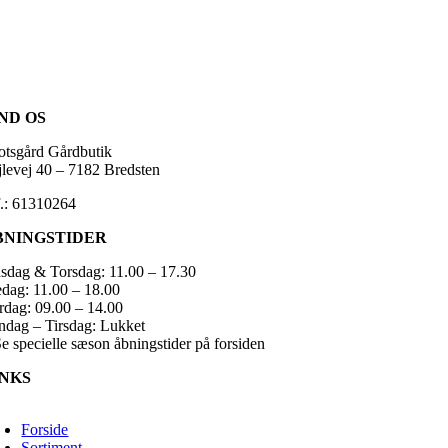
IND OS
otsgård Gårdbutik
jlevej 40 – 7182 Bredsten
f.: 61310264
BNINGSTIDER
sdag & Torsdag: 11.00 – 17.30
edag: 11.00 – 18.00
rdag: 09.00 – 14.00
ndag – Tirsdag: Lukket
Se specielle sæson åbningstider på forsiden
INKS
oggle
avigation
Forside
Sortiment