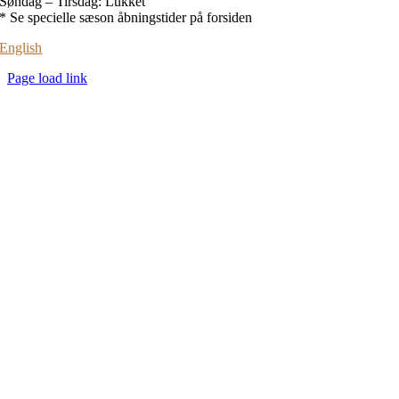
Søndag – Tirsdag: Lukket
* Se specielle sæson åbningstider på forsiden
English
Page load link
Go
to
Top