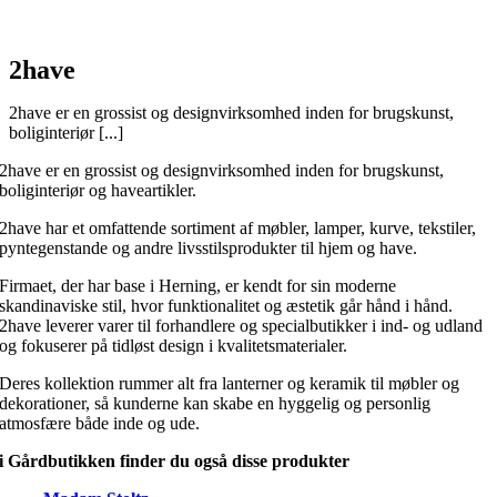
2have
2have er en grossist og designvirksomhed inden for brugskunst,
boliginteriør [...]
2have er en grossist og designvirksomhed inden for brugskunst,
boliginteriør og haveartikler.
2have har et omfattende sortiment af møbler, lamper, kurve, tekstiler,
pyntegenstande og andre livsstilsprodukter til hjem og have.
Firmaet, der har base i Herning, er kendt for sin moderne
skandinaviske stil, hvor funktionalitet og æstetik går hånd i hånd.
2have leverer varer til forhandlere og specialbutikker i ind- og udland
og fokuserer på tidløst design i kvalitetsmaterialer.
Deres kollektion rummer alt fra lanterner og keramik til møbler og
dekorationer, så kunderne kan skabe en hyggelig og personlig
atmosfære både inde og ude.
i Gårdbutikken finder du også disse produkter