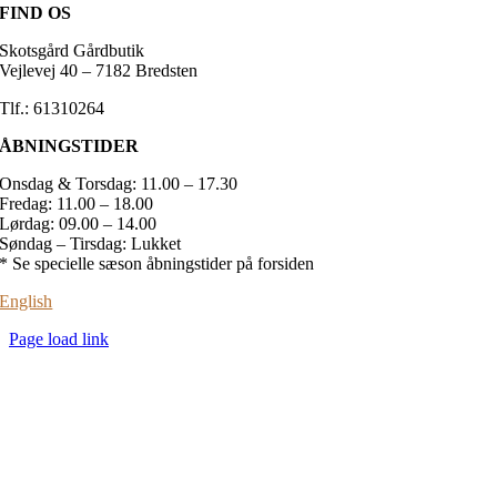
FIND OS
Skotsgård Gårdbutik
Vejlevej 40 – 7182 Bredsten
Tlf.: 61310264
ÅBNINGSTIDER
Onsdag & Torsdag: 11.00 – 17.30
Fredag: 11.00 – 18.00
Lørdag: 09.00 – 14.00
Søndag – Tirsdag: Lukket
* Se specielle sæson åbningstider på forsiden
English
Page load link
Go
to
Top