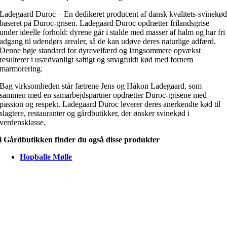
Ladegaard Duroc – En dedikeret producent af dansk kvalitets-svinekø
baseret på Duroc-grisen. Ladegaard Duroc opdrætter frilandsgrise
under ideelle forhold: dyrene går i stalde med masser af halm og har fri
adgang til udendørs arealer, så de kan udøve deres naturlige adfærd.
Denne høje standard for dyrevelfærd og langsommere opvækst
resulterer i usædvanligt saftigt og smagfuldt kød med fornem
marmorering.
Bag virksomheden står fætrene Jens og Håkon Ladegaard, som
sammen med en samarbejdspartner opdrætter Duroc-grisene med
passion og respekt. Ladegaard Duroc leverer deres anerkendte kød til
slagtere, restauranter og gårdbutikker, der ønsker svinekød i
verdensklasse.
i Gårdbutikken finder du også disse produkter
Hopballe Mølle