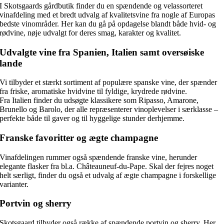
I Skotsgaards gårdbutik finder du en spændende og velassorteret
vinafdeling med et bredt udvalg af kvalitetsvine fra nogle af Europas
bedste vinområder. Her kan du gå på opdagelse blandt både hvid- og
rødvine, nøje udvalgt for deres smag, karakter og kvalitet.
Udvalgte vine fra Spanien, Italien samt oversøiske
lande
Vi tilbyder et stærkt sortiment af populære spanske vine, der spænder
fra friske, aromatiske hvidvine til fyldige, krydrede rødvine.
Fra Italien finder du udsøgte klassikere som Ripasso, Amarone,
Brunello og Barolo, der alle repræsenterer vinoplevelser i særklasse –
perfekte både til gaver og til hyggelige stunder derhjemme.
Franske favoritter og ægte champagne
Vinafdelingen rummer også spændende franske vine, herunder
elegante flasker fra bl.a. Châteauneuf-du-Pape. Skal der fejres noget
helt særligt, finder du også et udvalg af ægte champagne i forskellige
varianter.
Portvin og sherry
Skotsgaard tilbyder også række af spændende portvin og sherry. Her