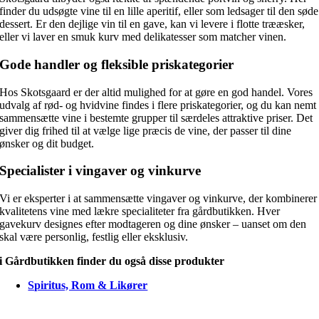
finder du udsøgte vine til en lille aperitif, eller som ledsager til den søde
dessert. Er den dejlige vin til en gave, kan vi levere i flotte trææsker,
eller vi laver en smuk kurv med delikatesser som matcher vinen.
Gode handler og fleksible priskategorier
Hos Skotsgaard er der altid mulighed for at gøre en god handel. Vores
udvalg af rød- og hvidvine findes i flere priskategorier, og du kan nemt
sammensætte vine i bestemte grupper til særdeles attraktive priser. Det
giver dig frihed til at vælge lige præcis de vine, der passer til dine
ønsker og dit budget.
Specialister i vingaver og vinkurve
Vi er eksperter i at sammensætte vingaver og vinkurve, der kombinerer
kvalitetens vine med lækre specialiteter fra gårdbutikken. Hver
gavekurv designes efter modtageren og dine ønsker – uanset om den
skal være personlig, festlig eller eksklusiv.
i Gårdbutikken finder du også disse produkter
Spiritus, Rom & Likører