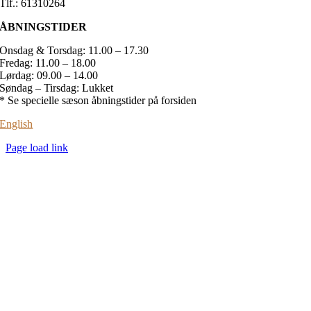
Tlf.: 61310264
ÅBNINGSTIDER
Onsdag & Torsdag: 11.00 – 17.30
Fredag: 11.00 – 18.00
Lørdag: 09.00 – 14.00
Søndag – Tirsdag: Lukket
* Se specielle sæson åbningstider på forsiden
English
Page load link
Go
to
Top