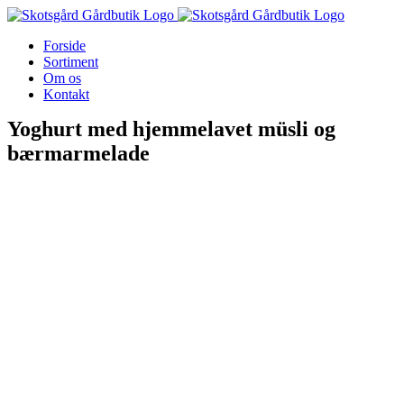
Skip
to
Forside
content
Sortiment
Om os
Kontakt
Yoghurt med hjemmelavet müsli og
bærmarmelade