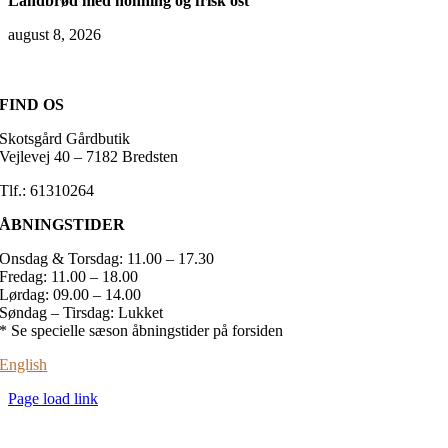
Landbrød med honning og frisk ost
august 8, 2026
FIND OS
Skotsgård Gårdbutik
Vejlevej 40 – 7182 Bredsten
Tlf.: 61310264
ÅBNINGSTIDER
Onsdag & Torsdag: 11.00 – 17.30
Fredag: 11.00 – 18.00
Lørdag: 09.00 – 14.00
Søndag – Tirsdag: Lukket
* Se specielle sæson åbningstider på forsiden
English
Page load link
Go
to