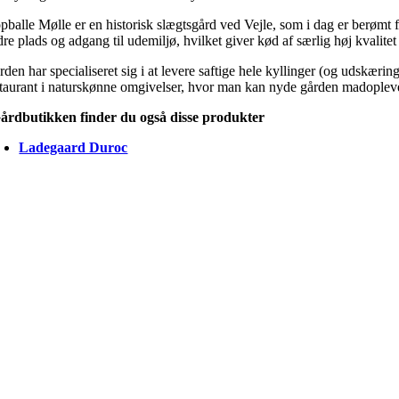
pballe Mølle er en historisk slægtsgård ved Vejle, som i dag er berømt f
re plads og adgang til udemiljø, hvilket giver kød af særlig høj kvalite
den har specialiseret sig i at levere saftige hele kyllinger (og udskæri
staurant i naturskønne omgivelser, hvor man kan nyde gården madopleve
Gårdbutikken finder du også disse produkter
Ladegaard Duroc