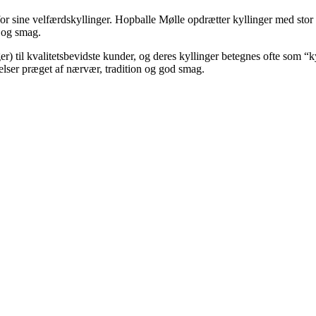
or sine velfærdskyllinger. Hopballe Mølle opdrætter kyllinger med stor 
t og smag.
nger) til kvalitetsbevidste kunder, og deres kyllinger betegnes ofte som 
lser præget af nærvær, tradition og god smag.