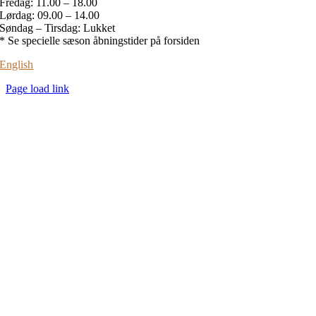
Fredag: 11.00 – 18.00
Lørdag: 09.00 – 14.00
Søndag – Tirsdag: Lukket
* Se specielle sæson åbningstider på forsiden
English
Page load link
Go
to
Top