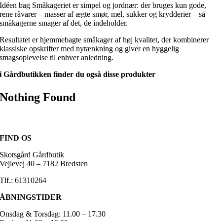
Idéen bag Småkageriet er simpel og jordnær: der bruges kun gode,
rene råvarer – masser af ægte smør, mel, sukker og krydderier – så
småkagerne smager af det, de indeholder.
Resultatet er hjemmebagte småkager af høj kvalitet, der kombinerer
klassiske opskrifter med nytænkning og giver en hyggelig
smagsoplevelse til enhver anledning.
i Gårdbutikken finder du også disse produkter
Nothing Found
FIND OS
Skotsgård Gårdbutik
Vejlevej 40 – 7182 Bredsten
Tlf.: 61310264
ÅBNINGSTIDER
Onsdag & Torsdag: 11.00 – 17.30