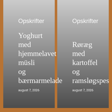
Opskrifter
Opskrifter
Yoghurt
med
Røræg
hjemmelavet
med
müsli
kartoffel
og
og
bærmarmelade
ramsløgspest
august 7, 2026
august 7, 2026