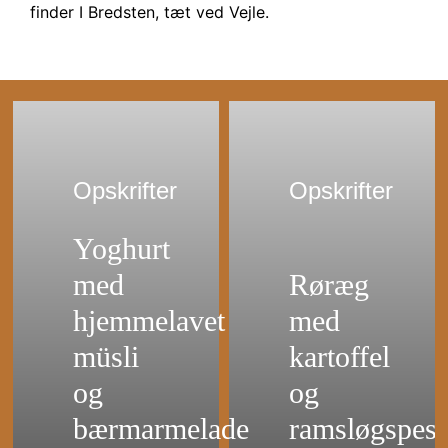
finder I Bredsten, tæt ved Vejle.
Opskrifter
Opskrifter
Yoghurt
med
Røræg
hjemmelavet
med
müsli
kartoffel
og
og
bærmarmelade
ramsløgspest