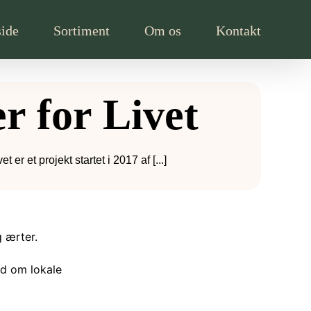
side
Sortiment
Om os
Kontakt
r for Livet
et er et projekt startet i 2017 af [...]
g ærter.
nd om lokale