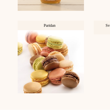
Paridan
Sv