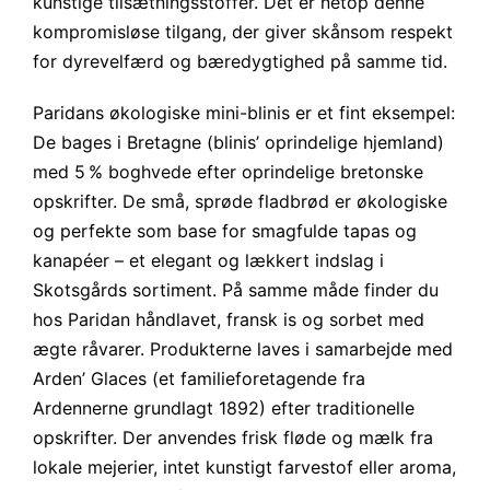
kunstige tilsætningsstoffer. Det er netop denne
kompromisløse tilgang, der giver skånsom respekt
for dyrevelfærd og bæredygtighed på samme tid.
Paridans økologiske mini-blinis er et fint eksempel:
De bages i Bretagne (blinis’ oprindelige hjemland)
med 5 % boghvede efter oprindelige bretonske
opskrifter. De små, sprøde fladbrød er økologiske
og perfekte som base for smagfulde tapas og
kanapéer – et elegant og lækkert indslag i
Skotsgårds sortiment. På samme måde finder du
hos Paridan håndlavet, fransk is og sorbet med
ægte råvarer. Produkterne laves i samarbejde med
Arden’ Glaces (et familieforetagende fra
Ardennerne grundlagt 1892) efter traditionelle
opskrifter. Der anvendes frisk fløde og mælk fra
lokale mejerier, intet kunstigt farvestof eller aroma,